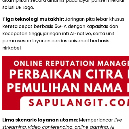
ditampilkan secara dinamis pada layar ponsel melalui
solusi UE Logo.
Tiga teknologi mutakhir:
Jaringan pita lebar khusus
kereta cepat berbasis 5G-A dengan kapasitas dan
kecepatan tinggi, jaringan inti AI-native, serta unit
pemrosesan layanan cerdas universal berbasis
nirkabel.
Lima skenario layanan utama:
Memperlancar
live
streaming
,
video conferencing
,
online gaming
,
AI