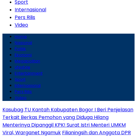
Sport
Internasional
Pers Rilis
Video
Home
Nasional
Politik
Ekonomi
Megapolitan
Lifestyle
Entertainment
Sport
Internasional
Pers Rilis
Video
Kasubag TU Kantah Kabupaten Bogor I Beri Penjelasan
Terkait Berkas Pemohon yang Diduga Hilang
Menterinya Dipanggil KPK! Surat Istri Menteri UMKM
Viral, Warganet Ngamuk
Filianingsih dan Anggota DPR