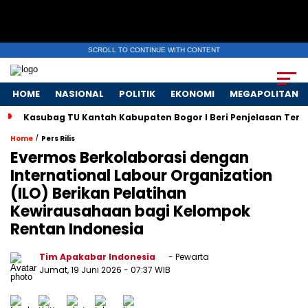
SCROLL TO CONTINUE WITH CONTENT
HOME
NASIONAL
POLITIK
EKONOMI
MEGAPOLITAN
Kasubag TU Kantah Kabupaten Bogor I Beri Penjelasan Terk
/
Home
Pers Rilis
Evermos Berkolaborasi dengan
International Labour Organization
(ILO) Berikan Pelatihan
Kewirausahaan bagi Kelompok
Rentan Indonesia
Tim Apakabar Indonesia
- Pewarta
Jumat, 19 Juni 2026
- 07:37 WIB