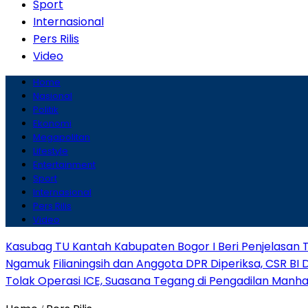
Sport
Internasional
Pers Rilis
Video
Home
Nasional
Politik
Ekonomi
Megapolitan
Lifestyle
Entertainment
Sport
Internasional
Pers Rilis
Video
Kasubag TU Kantah Kabupaten Bogor I Beri Penjelasan 
Ngamuk
Filianingsih dan Anggota DPR Diperiksa, CSR BI 
Tolak Operasi ICE, Suasana Tegang di Pengadilan Manh