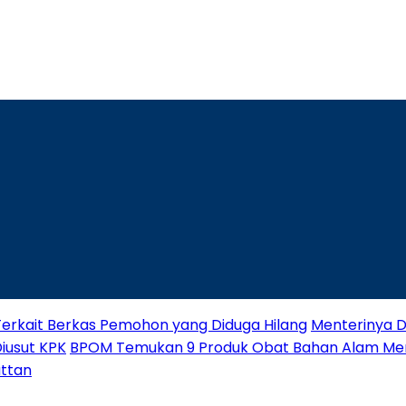
Terkait Berkas Pemohon yang Diduga Hilang
Menterinya Di
Diusut KPK
BPOM Temukan 9 Produk Obat Bahan Alam M
attan