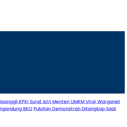
panggil KPK! Surat Istri Menteri UMKM Viral, Warganet
engandung BKO
Puluhan Demonstran Ditangkap Saat