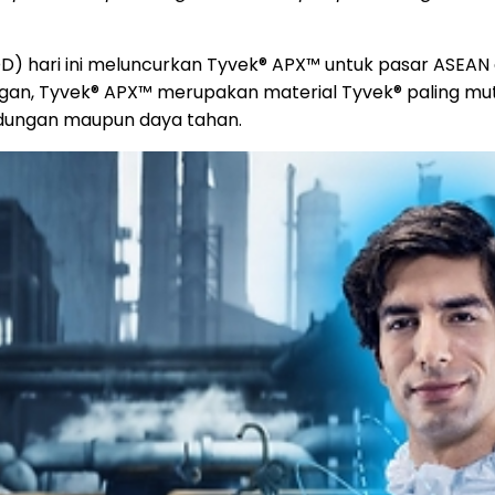
) hari ini meluncurkan Tyvek® APX™ untuk pasar ASEAN
an, Tyvek® APX™ merupakan material Tyvek® paling mutak
dungan maupun daya tahan.