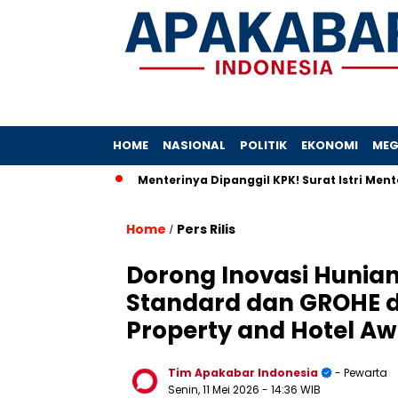
HOME
NASIONAL
POLITIK
EKONOMI
MEG
a Hilang
Menterinya Dipanggil KPK! Surat Istri Menteri UM
Home
Pers Rilis
/
Dorong Inovasi Hunia
Standard dan GROHE da
Property and Hotel Aw
Tim Apakabar Indonesia
- Pewarta
Senin, 11 Mei 2026
- 14:36 WIB