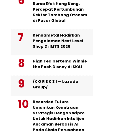
Bursa Efek Hong Kong,
Percepat Pertumbuhan
Sektor Tambang Otonom
di Pasar Global
Kennametal Hadirkan
Pengalaman Next Level
Shop Di IMTS 2026
High Tea bertema Winnie
the Pooh Disney di SKAI
/K O R E K S I — Lazada
Group/
Recorded Future
Umumkan Kemitraan
Strategis Dengan Wipro
Untuk Hadirkan Intelijen
Ancaman Berbasis AI
Pada Skala Perusahaan