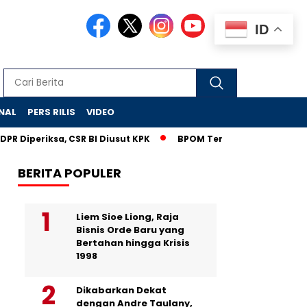
ID
NAL
PERS RILIS
VIDEO
riksa, CSR BI Diusut KPK
BPOM Temukan 9 Produk Obat Bah
BERITA POPULER
Liem Sioe Liong, Raja
Bisnis Orde Baru yang
Bertahan hingga Krisis
1998
Dikabarkan Dekat
dengan Andre Taulany,