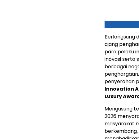
Berlangsung d
ajang penghar
para pelaku in
inovasi serta
berbagai nega
penghargaan,
penyerahan p
Innovation 
Luxury Awar
Mengusung t
2026 menyorot
masyarakat mo
berkembang. P
menghadirkan i