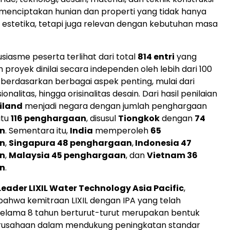
menciptakan hunian dan properti yang tidak hanya
 estetika, tetapi juga relevan dengan kebutuhan masa
siasme peserta terlihat dari total
814 entri
yang
 proyek dinilai secara independen oleh lebih dari 100
i berdasarkan berbagai aspek penting, mulai dari
ionalitas, hingga orisinalitas desain. Dari hasil penilaian
iland
menjadi negara dengan jumlah penghargaan
itu
116 penghargaan
, disusul
Tiongkok
dengan
74
n
. Sementara itu,
India
memperoleh
65
n
,
Singapura 48 penghargaan
,
Indonesia 47
n
,
Malaysia 45 penghargaan
, dan
Vietnam 36
n
.
Leader LIXIL Water Technology Asia Pacific
,
ahwa kemitraan LIXIL dengan IPA yang telah
selama 8 tahun berturut-turut merupakan bentuk
usahaan dalam mendukung peningkatan standar