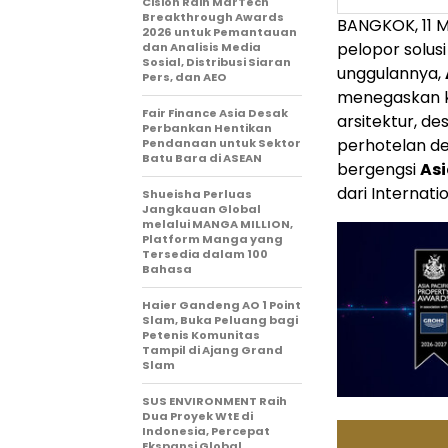
Cision Raih MarTech
Breakthrough Awards
BANGKOK
,
11 
2026 untuk Pemantauan
pelopor solusi
dan Analisis Media
Sosial, Distribusi Siaran
unggulannya,
Pers, dan AEO
menegaskan 
Fair Finance Asia Desak
arsitektur, de
Perbankan Hentikan
perhotelan d
Pendanaan untuk Sektor
Batu Bara di ASEAN
bergengsi
Asi
dari Internati
Shueisha Perluas
Jangkauan Global
melalui MANGA MILLION,
Platform Manga yang
Tersedia dalam 100
Bahasa
Haier Gandeng AO 1 Point
Slam, Buka Peluang bagi
Petenis Komunitas
Tampil di Ajang Grand
Slam
SUS ENVIRONMENT Raih
Dua Proyek WtE di
Indonesia, Percepat
Ekspansi Global