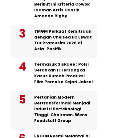
Berikut Ini Kriteria Cowok
Idaman Artis Cantik
Amanda Rigby
TMGM Perkuat Kemitraan
dengan Chelsea FC Lewat
Tur Pramusim 2026 di
Asia-Pasifik
Termasuk Siskaee : Polsi
Serahkan 11 Tersangka
Kasus Rumah Produksi
Film Porno ke Kejari Jaksel
Pertanian Modern
Bertransformasi Menjadi
Industri Berteknologi
Tinggi: Chairman, Wens
Foodstuff Group
EACON Resmi Melantai di