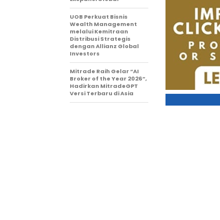
UOB Perkuat Bisnis
Wealth Management
melalui Kemitraan
Distribusi Strategis
dengan Allianz Global
Investors
Mitrade Raih Gelar “AI
Broker of the Year 2026”,
Hadirkan MitradeGPT
Versi Terbaru di Asia