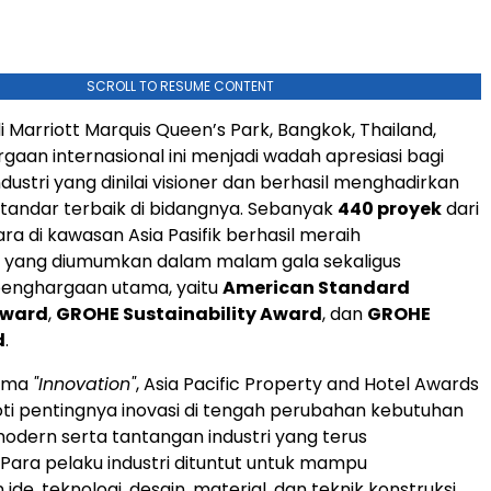
SCROLL TO RESUME CONTENT
i Marriott Marquis Queen’s Park, Bangkok, Thailand,
gaan internasional ini menjadi wadah apresiasi bagi
dustri yang dinilai visioner dan berhasil menghadirkan
 standar terbaik di bidangnya. Sebanyak
440 proyek
dari
ra di kawasan Asia Pasifik berhasil meraih
 yang diumumkan dalam malam gala sekaligus
enghargaan utama, yaitu
American Standard
Award
,
GROHE Sustainability Award
, dan
GROHE
d
.
ema
"Innovation"
, Asia Pacific Property and Hotel Awards
i pentingnya inovasi di tengah perubahan kebutuhan
dern serta tantangan industri yang terus
ara pelaku industri dituntut untuk mampu
de, teknologi, desain, material, dan teknik konstruksi