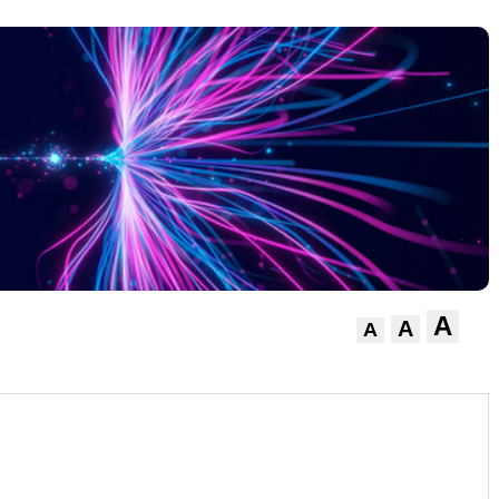
A
A
A