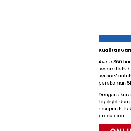
Kualitas Ga
Avata 360 had
secara fleksi
sensors¹ untu
perekaman 8K/
Dengan ukuran
highlight dan
maupun foto b
production.