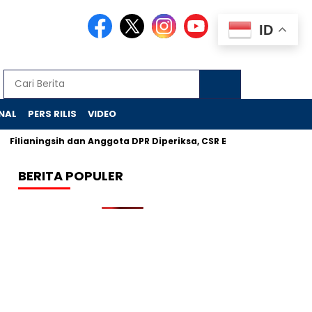
ID
NAL
PERS RILIS
VIDEO
ningsih dan Anggota DPR Diperiksa, CSR BI Diusut KPK
BPOM T
BERITA POPULER