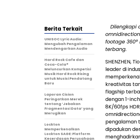
Dilengkapi 
Berita Terkait
omnidirection
UNISOC Lyric Audio:
footage 360°
Mengubah Pengalaman
terbang.
Mendengarkan Audio
Hard Rock Cafe dan
SHENZHEN, Ti
Coca-Cola®
leader di indu
Meluncurkan Kompetisi
Musik Hard Rock Rising
memperkena
untuk Musisi Pendatang
Baru
kreativitas t
flagship ter
Laporan Cision
dengan 1-inc
Peringatkan Merek
tentang ‘Jebakan
8K/60fps HDR.
Fragmentasi Data’ yang
Merugikan
omnidirection
pengalaman te
Lockton
dipadukan den
Memperkenalkan
Lockton SAGE: Platform
menghadirkan 
Kecerdasan Perusahaan