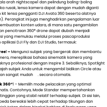
ala arah nightscape
1
dan pelindung baling-baling
 Jika rusak, lensa kamera dapat dengan mudah diganti
it lensa pengganti DJI Avata 360 beserta alatnya
sah). Perangkat ini juga menghadirkan pengalaman luar
pembuatan konten udara, di mana satu pengambilan
n pencitraan 360° drone dapat diubah menjadi
asi yang memukau melalui proses pascaproduksi
plikasi DJI Fly dan DJI Studio, termasuk:
ree
1
–
Mengunci subjek yang bergerak dan membantu
era, mereplikasi bahasa sinematik kamera yang
knya profesional dengan Inspire 3. Sebaliknya, Spotlight
jah subjek Anda untuk mengambil bidikan Circle atau
gan sangat mudah . secara otomatis.
k 360°
1
– Memilih mode pelacakan yang optimal
matis. Contohnya, Mode Standar mempertahankan
inggian yang stabil relatif terhadap subjek. Di sisi lain,
eda bereaksi lebih cepat terhadap tikungan dan