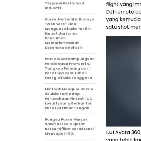
Terpadu Pertama di
flight yang i
Industri
DJI remote con
yang kemudia
Survei Herbalife: Budaya
“Wellness” Kian
satu shot men
Menguat di Asia Pasifik,
Empat dari Lima
Konsumen
Memprioritaskan
Kesehatan Holistik
PCG Global Rampungkan
Pendanaan Pra-Seri A,
Tangkap Peluang dari
Pesatnya Kebutuhan
Energi di Asia Tenggara
Mintoak Mengumumkan
Akuisisi terhadap
Perusahaan Fintech ICC
Loyalty yang Berkantor
Pusat di Timur Tengah.
Pangsa Pasar Minyak
Sawit Berkelanjutan
Bersertifikat Berpotensi
DJI Avata 36
Mencapai 40%
yang Lebih Ime