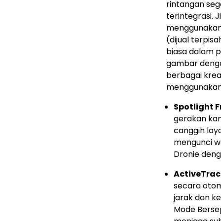
rintangan seg
terintegrasi.
menggunakan k
(dijual terpi
biasa dalam 
gambar denga
berbagai kre
menggunakan a
Spotlight F
gerakan kam
canggih laya
mengunci wa
Dronie den
ActiveTrac
secara oto
jarak dan ket
Mode Bersep