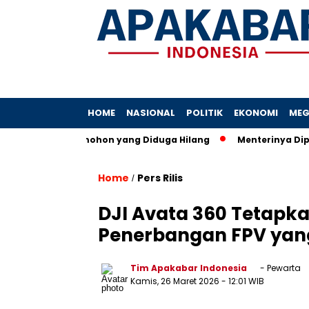
HOME
NASIONAL
POLITIK
EKONOMI
MEG
 Berkas Pemohon yang Diduga Hilang
Menterinya Dipanggil 
Home
Pers Rilis
/
DJI Avata 360 Tetapka
Penerbangan FPV yang
Tim Apakabar Indonesia
- Pewarta
Kamis, 26 Maret 2026
- 12:01 WIB