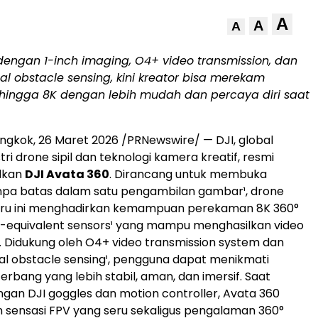
A
A
A
dengan 1-inch imaging, O4+ video transmission, dan
al obstacle sensing, kini kreator bisa merekam
 hingga 8K dengan lebih mudah dan percaya diri saat
ongkok
,
26 Maret 2026
/PRNewswire/ — DJI, global
stri drone sipil dan teknologi kamera kreatif, resmi
lkan
DJI Avata 360
. Dirancang untuk membuka
anpa batas dalam satu pengambilan gambar¹, drone
baru ini menghadirkan kemampuan perekaman 8K 360°
h-equivalent sensors¹ yang mampu menghasilkan video
 Didukung oleh O4+ video transmission system dan
al obstacle sensing¹, pengguna dapat menikmati
rbang yang lebih stabil, aman, dan imersif. Saat
gan DJI goggles dan motion controller, Avata 360
sensasi FPV yang seru sekaligus pengalaman 360°