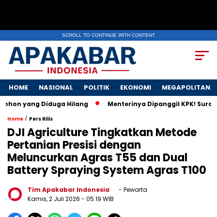
SCROLL TO CONTINUE WITH CONTENT
HOME
NASIONAL
POLITIK
EKONOMI
MEGAPOLITAN
yang Diduga Hilang
Menterinya Dipanggil KPK! Surat Istri M
/
Home
Pers Rilis
DJI Agriculture Tingkatkan Metode
Pertanian Presisi dengan
Meluncurkan Agras T55 dan Dual
Battery Spraying System Agras T100
Tim Apakabar Indonesia
- Pewarta
Kamis, 2 Juli 2026
- 05:19 WIB