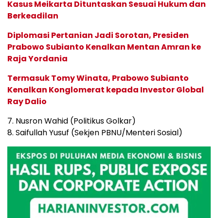
Kasus Meikarta Dituntaskan Sesuai Hukum dan
Berkeadilan
Diplomasi Pertanian Jadi Sorotan, Presiden
Prabowo Subianto Kenalkan Mentan Amran ke
Raja Yordania
Termasuk Tomy Winata, Prabowo Subianto
Kenalkan Konglomerat kepada Investor Global
Ray Dalio
7. Nusron Wahid (Politikus Golkar)
8. Saifullah Yusuf (Sekjen PBNU/Menteri Sosial)