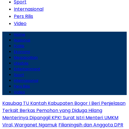
Sport
Internasional
Pers Rilis
Video
Home
Nasional
Politik
Ekonomi
Megapolitan
Lifestyle
Entertainment
Sport
Internasional
Pers Rilis
Video
Kasubag TU Kantah Kabupaten Bogor I Beri Penjelasan
Terkait Berkas Pemohon yang Diduga Hilang
Menterinya Dipanggil KPK! Surat Istri Menteri UMKM
Viral, Warganet Ngamuk
Filianingsih dan Anggota DPR