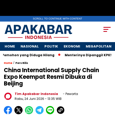
SCROLL TO CONTINUE WITH CONTENT
HOME
NASIONAL
POLITIK
EKONOMI
MEGAPOLITAN
hon yang Diduga Hilang
Menterinya Dipanggil KPK! Surat Is
/
Home
Pers Rilis
China International Supply Chain
Expo Keempat Resmi Dibuka di
Beijing
Tim Apakabar Indonesia
- Pewarta
Rabu, 24 Juni 2026
- 13:35 WIB