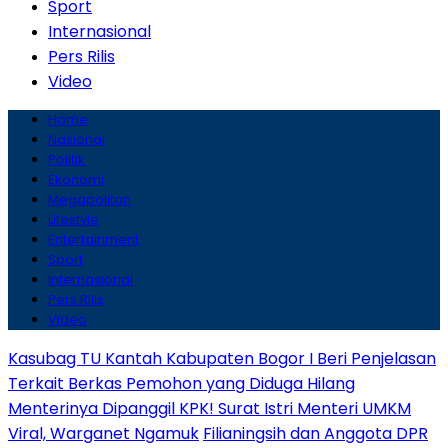
Sport
Internasional
Pers Rilis
Video
Home
Nasional
Politik
Ekonomi
Megapolitan
Lifestyle
Entertainment
Sport
Internasional
Pers Rilis
Video
Kasubag TU Kantah Kabupaten Bogor I Beri Penjelasan
Terkait Berkas Pemohon yang Diduga Hilang
Menterinya Dipanggil KPK! Surat Istri Menteri UMKM
Viral, Warganet Ngamuk
Filianingsih dan Anggota DPR