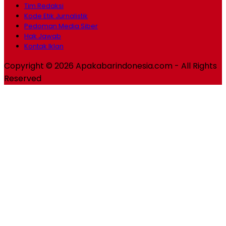
Tim Redaksi
Kode Etik Jurnalistik
Pedoman Media Siber
Hak Jawab
Kontak Iklan
Copyright © 2026 Apakabarindonesia.com - All Rights
Reserved