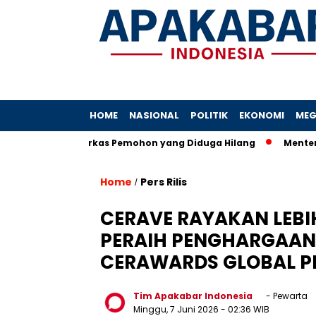
HOME
NASIONAL
POLITIK
EKONOMI
MEG
rkait Berkas Pemohon yang Diduga Hilang
Menterinya Dipang
Home
Pers Rilis
/
CERAVE RAYAKAN LEBI
PERAIH PENGHARGAAN 
CERAWARDS GLOBAL P
Tim Apakabar Indonesia
- Pewarta
Minggu, 7 Juni 2026
- 02:36 WIB