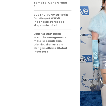
Tampil di Ajang Grand
Slam
SUS ENVIRONMENT Raih
Dua Proyek WtE di
Indonesia, Percepat
Ekspansi Global
UOB Perkuat Bisnis
Wealth Management
melalui Kemitraan
Distribusi Strategis
dengan Allianz Global
Investors