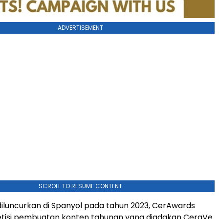
ADVERTISEMENT
SCROLL TO RESUME CONTENT
diluncurkan di Spanyol pada tahun 2023, CerAwards
tisi pembuatan konten tahunan yang diadakan CeraVe