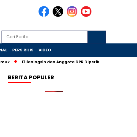
NAL
PERS RILIS
VIDEO
ilianingsih dan Anggota DPR Diperiksa, CSR BI Diusut KPK
BP
BERITA POPULER