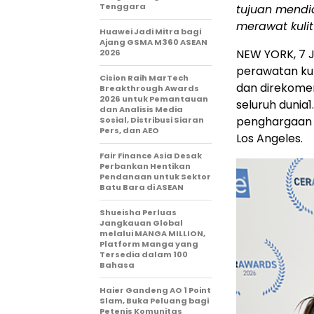
Tenggara
tujuan mendi
merawat kulit
Huawei Jadi Mitra bagi
Ajang GSMA M360 ASEAN
NEW YORK
,
7 
2026
perawatan kul
Cision Raih MarTech
dan direkomend
Breakthrough Awards
2026 untuk Pemantauan
seluruh dunia
1
dan Analisis Media
penghargaan d
Sosial, Distribusi Siaran
Pers, dan AEO
Los Angeles.
Fair Finance Asia Desak
Perbankan Hentikan
Pendanaan untuk Sektor
Batu Bara di ASEAN
Shueisha Perluas
Jangkauan Global
melalui MANGA MILLION,
Platform Manga yang
Tersedia dalam 100
Bahasa
Haier Gandeng AO 1 Point
Slam, Buka Peluang bagi
Petenis Komunitas