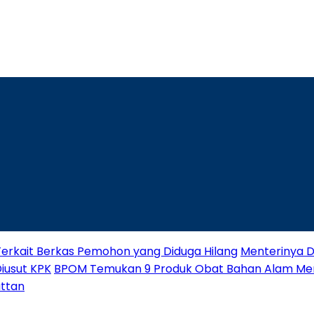
Terkait Berkas Pemohon yang Diduga Hilang
Menterinya Di
Diusut KPK
BPOM Temukan 9 Produk Obat Bahan Alam M
attan