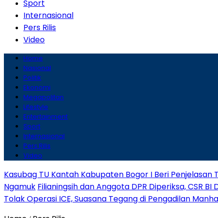
Sport
Internasional
Pers Rilis
Video
Home
Nasional
Politik
Ekonomi
Megapolitan
Lifestyle
Entertainment
Sport
Internasional
Pers Rilis
Video
Kasubag TU Kantah Kabupaten Bogor I Beri Penjelasan 
Ngamuk
Filianingsih dan Anggota DPR Diperiksa, CSR BI 
Tolak Operasi ICE, Suasana Tegang di Pengadilan Manh