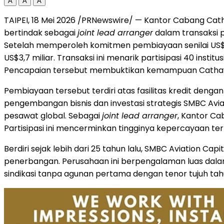
A
A
A
TAIPEI, 18 Mei 2026 /PRNewswire/ — Kantor Cabang Cath
bertindak sebagai
joint lead arranger
dalam transaksi p
Setelah memperoleh komitmen pembiayaan senilai US$2
US$3,7 miliar. Transaksi ini menarik partisipasi 40 inst
Pencapaian tersebut membuktikan kemampuan Cathay Uni
Pembiayaan tersebut terdiri atas fasilitas kredit dengan 
pengembangan bisnis dan investasi strategis SMBC Avi
pesawat global. Sebagai
joint lead arranger
, Kantor Ca
Partisipasi ini mencerminkan tingginya kepercayaan te
Berdiri sejak lebih dari 25 tahun lalu, SMBC Aviation
penerbangan. Perusahaan ini berpengalaman luas dalam
sindikasi tanpa agunan pertama dengan tenor tujuh ta