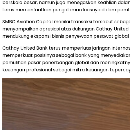
berskala besar, namun juga menegaskan keahlian dala
terus memanfaatkan pengalaman luasnya dalam pembiay
SMBC Aviation Capital menilai transaksi tersebut seb
menyampaikan apresiasi atas dukungan Cathay United B
mendukung ekspansi bisnis penyewaan pesawat global S
Cathay United Bank terus memperluas jaringan internasi
memperkuat posisinya sebagai bank yang menyediakan kr
pemulihan pasar penerbangan global dan meningkatnya
keuangan profesional sebagai mitra keuangan tepercay