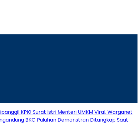
panggil KPK! Surat Istri Menteri UMKM Viral, Warganet
engandung BKO
Puluhan Demonstran Ditangkap Saat