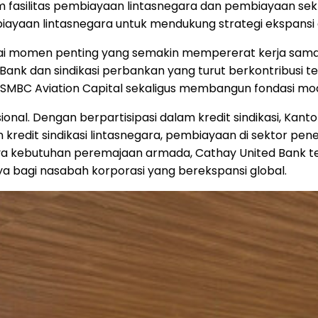
m fasilitas pembiayaan lintasnegara dan pembiayaan se
aan lintasnegara untuk mendukung strategi ekspansi gl
agai momen penting yang semakin mempererat kerja sama
ank dan sindikasi perbankan yang turut berkontribusi 
MBC Aviation Capital sekaligus membangun fondasi modal
onal. Dengan berpartisipasi dalam kredit sindikasi, Kan
edit sindikasi lintasnegara, pembiayaan di sektor pene
 kebutuhan peremajaan armada, Cathay United Bank ter
a bagi nasabah korporasi yang berekspansi global.