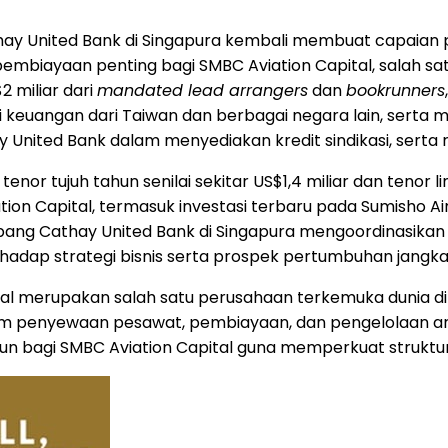
ay United Bank di Singapura kembali membuat capaian pen
embiayaan penting bagi SMBC Aviation Capital, salah s
 miliar dari
mandated lead arrangers
dan
bookrunners
itusi keuangan dari Taiwan dan berbagai negara lain, serta
ted Bank dalam menyediakan kredit sindikasi, serta rep
tenor tujuh tahun senilai sekitar US$1,4 miliar dan tenor 
ation Capital, termasuk investasi terbaru pada Sumisho
bang Cathay United Bank di Singapura mengoordinasikan p
rhadap strategi bisnis serta prospek pertumbuhan jangka
 Capital merupakan salah satu perusahaan terkemuka duni
 penyewaan pesawat, pembiayaan, dan pengelolaan armada
hun bagi SMBC Aviation Capital guna memperkuat struktu