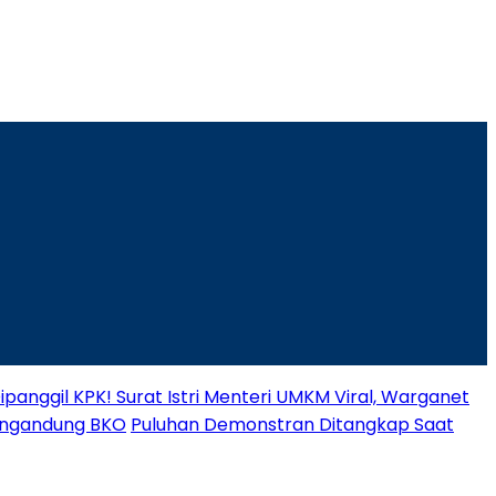
panggil KPK! Surat Istri Menteri UMKM Viral, Warganet
engandung BKO
Puluhan Demonstran Ditangkap Saat