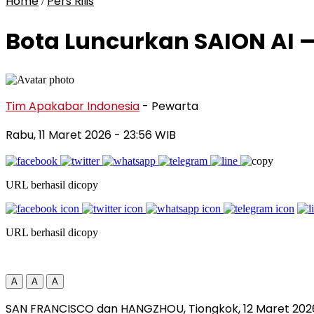
Home
Pers Rilis
/
Bota Luncurkan SAION AI —
Tim Apakabar Indonesia
- Pewarta
Rabu, 11 Maret 2026
- 23:56 WIB
URL berhasil dicopy
URL berhasil dicopy
A
A
A
SAN FRANCISCO dan HANGZHOU, Tiongkok
,
12 Maret 202