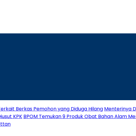
Terkait Berkas Pemohon yang Diduga Hilang
Menterinya Di
Diusut KPK
BPOM Temukan 9 Produk Obat Bahan Alam M
attan