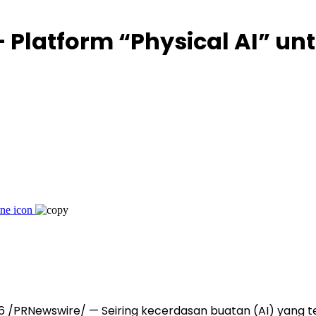
 Platform “Physical AI” u
6
/PRNewswire/ — Seiring kecerdasan buatan (AI) yang t