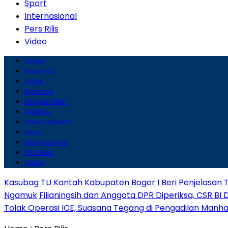
Sport
Internasional
Pers Rilis
Video
Home
Nasional
Politik
Ekonomi
Megapolitan
Lifestyle
Entertainment
Sport
Internasional
Pers Rilis
Video
Kasubag TU Kantah Kabupaten Bogor I Beri Penjelasan 
Ngamuk
Filianingsih dan Anggota DPR Diperiksa, CSR BI 
Tolak Operasi ICE, Suasana Tegang di Pengadilan Manh