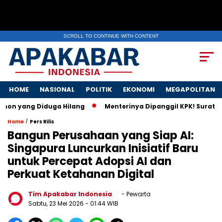
SCROLL TO CONTINUE WITH CONTENT
HOME
NASIONAL
POLITIK
EKONOMI
MEGAPOLITAN
ng Diduga Hilang
Menterinya Dipanggil KPK! Surat Istri Men
/
Home
Pers Rilis
Bangun Perusahaan yang Siap AI:
Singapura Luncurkan Inisiatif Baru
untuk Percepat Adopsi AI dan
Perkuat Ketahanan Digital
Tim Apakabar Indonesia
- Pewarta
Sabtu, 23 Mei 2026
- 01:44 WIB