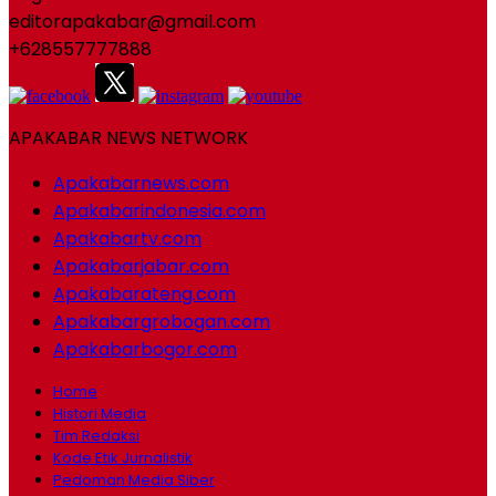
editorapakabar@gmail.com
+628557777888
APAKABAR NEWS NETWORK
Apakabarnews.com
Apakabarindonesia.com
Apakabartv.com
Apakabarjabar.com
Apakabarateng.com
Apakabargrobogan.com
Apakabarbogor.com
Home
Histori Media
Tim Redaksi
Kode Etik Jurnalistik
Pedoman Media Siber