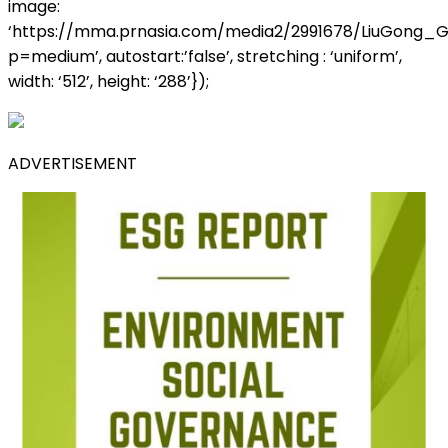
image:
‘https://mma.prnasia.com/media2/2991678/LiuGong
p=medium’, autostart:’false’, stretching : ‘uniform’,
width: ‘512’, height: ‘288’});
ADVERTISEMENT