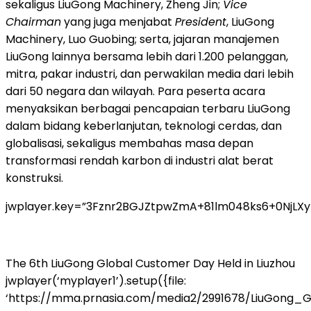
sekaligus LiuGong Machinery, Zheng Jin;
Vice
Chairman
yang juga menjabat
President
, LiuGong
Machinery, Luo Guobing; serta, jajaran manajemen
LiuGong lainnya bersama lebih dari 1.200 pelanggan,
mitra, pakar industri, dan perwakilan media dari lebih
dari 50 negara dan wilayah. Para peserta acara
menyaksikan berbagai pencapaian terbaru LiuGong
dalam bidang keberlanjutan, teknologi cerdas, dan
globalisasi, sekaligus membahas masa depan
transformasi rendah karbon di industri alat berat
konstruksi.
jwplayer.key=”3Fznr2BGJZtpwZmA+81lm048ks6+0NjLX
The 6th LiuGong Global Customer Day Held in Liuzhou
jwplayer(‘myplayer1’).setup({file:
‘https://mma.prnasia.com/media2/2991678/LiuGong_