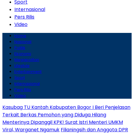
Sport
Internasional
Pers Rilis
Video
Home
Nasional
Politik
Ekonomi
Megapolitan
Lifestyle
Entertainment
Sport
Internasional
Pers Rilis
Video
Kasubag TU Kantah Kabupaten Bogor I Beri Penjelasan
Terkait Berkas Pemohon yang Diduga Hilang
Menterinya Dipanggil KPK! Surat Istri Menteri UMKM
Viral, Warganet Ngamuk
Filianingsih dan Anggota DPR