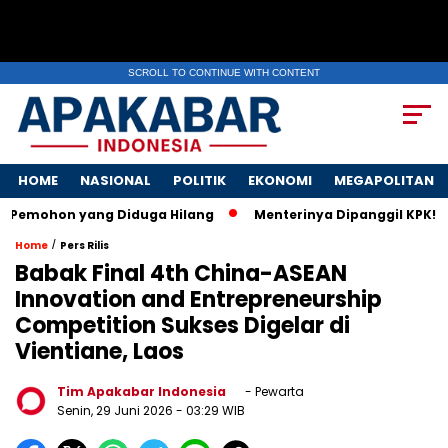
SCROLL TO CONTINUE WITH CONTENT
HOME
NASIONAL
POLITIK
EKONOMI
MEGAPOLITAN
ohon yang Diduga Hilang
Menterinya Dipanggil KPK! Surat I
/
Home
Pers Rilis
Babak Final 4th China-ASEAN
Innovation and Entrepreneurship
Competition Sukses Digelar di
Vientiane, Laos
Tim Apakabar Indonesia
- Pewarta
Senin, 29 Juni 2026
- 03:29 WIB