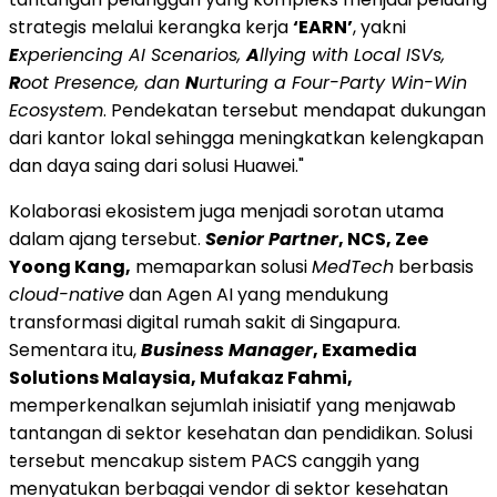
strategis melalui kerangka kerja
‘EARN’
, yakni
E
xperiencing AI Scenarios,
A
llying with Local ISVs,
R
oot Presence, dan
N
urturing a Four-Party Win-Win
Ecosystem
. Pendekatan tersebut mendapat dukungan
dari kantor lokal sehingga meningkatkan kelengkapan
dan daya saing dari solusi Huawei."
Kolaborasi ekosistem juga menjadi sorotan utama
dalam ajang tersebut.
Senior Partner
, NCS, Zee
Yoong Kang,
memaparkan solusi
MedTech
berbasis
cloud-native
dan Agen AI yang mendukung
transformasi digital rumah sakit di Singapura.
Sementara itu,
Business Manager
, Examedia
Solutions Malaysia, Mufakaz Fahmi,
memperkenalkan sejumlah inisiatif yang menjawab
tantangan di sektor kesehatan dan pendidikan. Solusi
tersebut mencakup sistem PACS canggih yang
menyatukan berbagai vendor di sektor kesehatan