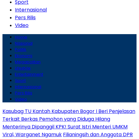
Sport
Internasional
Pers Rilis
Video
Home
Nasional
Politik
Ekonomi
Megapolitan
Lifestyle
Entertainment
Sport
Internasional
Pers Rilis
Video
Kasubag TU Kantah Kabupaten Bogor I Beri Penjelasan
Terkait Berkas Pemohon yang Diduga Hilang
Menterinya Dipanggil KPK! Surat Istri Menteri UMKM
Viral, Warganet Ngamuk
Filianingsih dan Anggota DPR