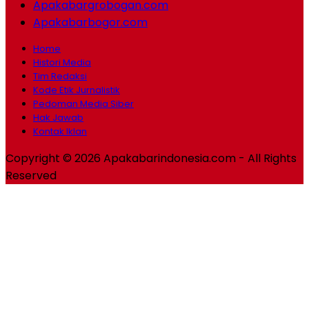
Apakabargrobogan.com
Apakabarbogor.com
Home
Histori Media
Tim Redaksi
Kode Etik Jurnalistik
Pedoman Media Siber
Hak Jawab
Kontak Iklan
Copyright © 2026 Apakabarindonesia.com - All Rights
Reserved