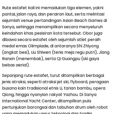
Rute estafet kali ini memadukan tiga elemen, yakni
pantai, jalan raya, dan perairan laut, serta melintasi
sejumlah venue pertandingan Asian Beach Games di
Sanya, sehingga menampilkan secara menyeluruh
keindahan khas pesisiran kota tersebut. Obor juga
dibawa secara estafet oleh sejumlah atlet peraih
medal emas Olimpiade, di antaranya Shi Zhiyong
(angkat besi), Liu Shiwen (tenis meja regu putri), Jiang
Ranxin (menembak), serta Qi Guangpu (ski gaya
bebas aerial).
Sepanjang rute estafet, turut ditampilkan berbagai
jenis atraksi, seperti atraksi jet ski, flyboard, peragaan
busana kain tradisional etnis Li, tarian bambu, opera
Qiong, hingga nyanyian rakyat Yazhou. Di Sanya
International Yacht Center, ditampilkan pula
pertunjukan barongsai dan tabuhan drum oleh robot
yang memadukan unsur teknologi dan tradisi.