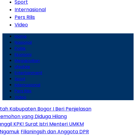
Sport
Internasional
Pers Rilis
Video
Home
Nasional
Politik
Ekonomi
Megapolitan
Lifestyle
Entertainment
Sport
Internasional
Pers Rilis
Video
aten Bogor I Beri Penjelasan
yang Diduga Hilang
! Surat Istri Menteri UMKM
Filianingsih dan Anggota DPR